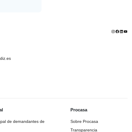
Instagram
Faceboo
Linked
You
iz.es
al
Procasa
ipal de demandantes de
Sobre Procasa
Transparencia