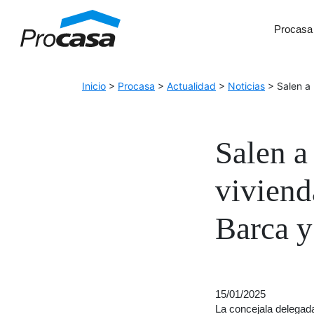
Skip to Accessible Virtual Assistant
Procasa
Main Navigation
Inicio
>
Procasa
>
Actualidad
>
Noticias
>
Salen a
Salen a
viviend
Barca y
15/01/2025
La concejala delegada