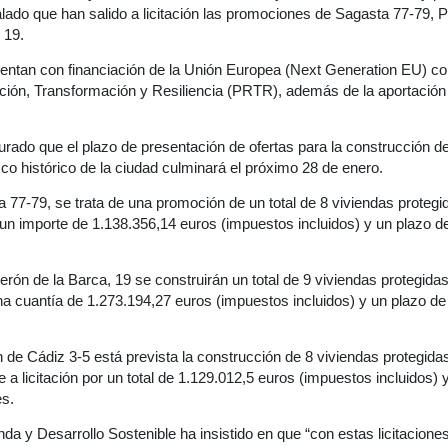
ado que han salido a licitación las promociones de Sagasta 77-79, P
 19.
entan con financiación de la Unión Europea (Next Generation EU) c
ción, Transformación y Resiliencia (PRTR), además de la aportación
ado que el plazo de presentación de ofertas para la construcción d
co histórico de la ciudad culminará el próximo 28 de enero.
 77-79, se trata de una promoción de un total de 8 viviendas protegid
or un importe de 1.138.356,14 euros (impuestos incluidos) y un plazo d
erón de la Barca, 19 se construirán un total de 9 viviendas protegidas 
 una cuantía de 1.273.194,27 euros (impuestos incluidos) y un plazo d
n de Cádiz 3-5 está prevista la construcción de 8 viviendas protegid
le a licitación por un total de 1.129.012,5 euros (impuestos incluidos) 
s.
nda y Desarrollo Sostenible ha insistido en que “con estas licitaci