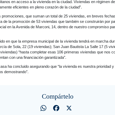
aditanos en acceso a la vivienda en la ciudad. Viviendas en régimen de 
mente eficientes en pleno corazón de la ciudad”.
 promociones, que suman un total de 25 viviendas, en breves fech
ra de la promoción de 53 viviendas que también se construirán por p
ocial en la Avenida de Marconi, 14, dentro de nuestro compromiso par
ido en que la empresa municipal de la vivienda tendrá en marcha dur
cía de Sola, 22 (19 viviendas); San Juan Bautista La Salle 17 (5 vi
(4 viviendas) “hasta completar esas 106 primeras viviendas que nos
entan con una financiación garantizada”.
asa ha concluido asegurando que “la vivienda es nuestra prioridad y
os demostrando”.
Compártelo
WhatsApp
Facebook
X