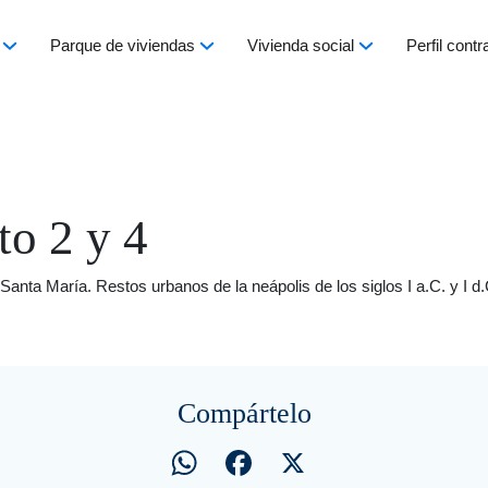
Parque de viviendas
Vivienda social
Perfil contr
to 2 y 4
 Santa María. Restos urbanos de la neápolis de los siglos I a.C. y I 
Compártelo
WhatsApp
Facebook
X