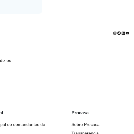
Instagram
Faceboo
Linked
You
iz.es
al
Procasa
ipal de demandantes de
Sobre Procasa
Transparencia