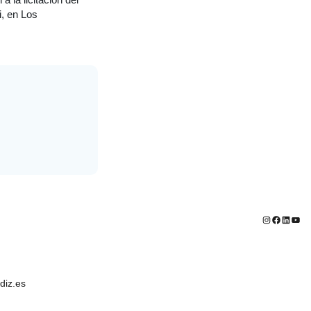
i, en Los
Instagram
Faceboo
Linked
You
iz.es