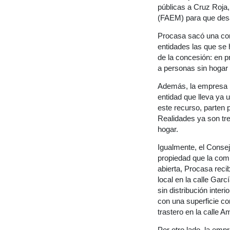
públicas a Cruz Roja
(FAEM) para que desar
Procasa sacó una conv
entidades las que se 
de la concesión: en p
a personas sin hogar
Además, la empresa m
entidad que lleva ya 
este recurso, parten 
Realidades ya son tre
hogar.
Igualmente, el Consej
propiedad que la com
abierta, Procasa recib
local en la calle Gar
sin distribución inter
con una superficie co
trastero en la calle A
Por otro lado, la emp