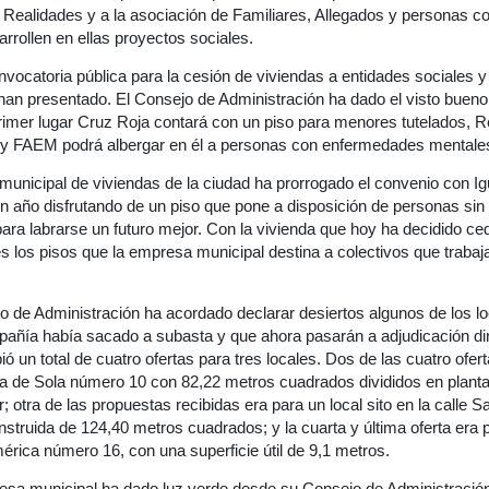
, Realidades y a la asociación de Familiares, Allegados y personas 
rollen en ellas proyectos sociales.
ocatoria pública para la cesión de viviendas a entidades sociales y
han presentado. El Consejo de Administración ha dado el visto bueno 
rimer lugar Cruz Roja contará con un piso para menores tutelados, R
 y FAEM podrá albergar en él a personas con enfermedades mentale
unicipal de viviendas de la ciudad ha prorrogado el convenio con Ig
un año disfrutando de un piso que pone a disposición de personas si
para labrarse un futuro mejor. Con la vivienda que hoy ha decidido c
s los pisos que la empresa municipal destina a colectivos que traba
o de Administración ha acordado declarar desiertos algunos de los l
pañía había sacado a subasta y que ahora pasarán a adjudicación dir
ió un total de cuatro ofertas para tres locales. Dos de las cuatro ofer
cía de Sola número 10 con 82,22 metros cuadrados divididos en planta 
ior; otra de las propuestas recibidas era para un local sito en la call
nstruida de 124,40 metros cuadrados; y la cuarta y última oferta era
mérica número 16, con una superficie útil de 9,1 metros.
resa municipal ha dado luz verde desde su Consejo de Administración a