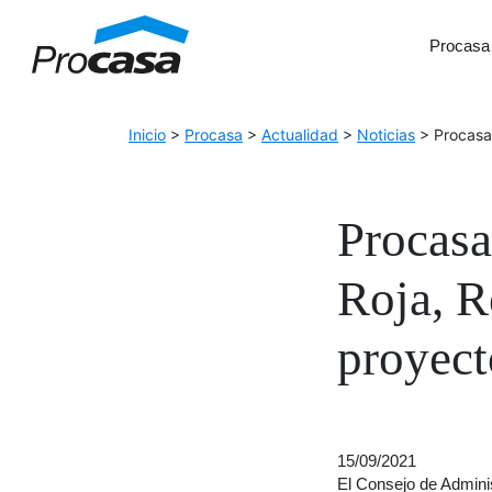
Skip to Accessible Virtual Assistant
Procasa
Main Navigation
Inicio
>
Procasa
>
Actualidad
>
Noticias
>
Procasa
Procasa
Roja, R
proyect
15/09/2021
El Consejo de Admini