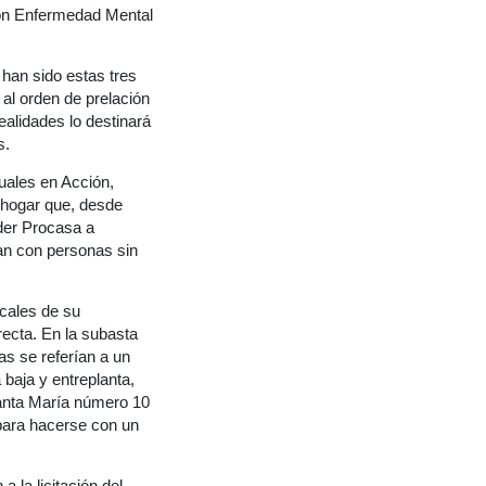
con Enfermedad Mental
 han sido estas tres
al orden de prelación
ealidades lo destinará
s.
uales en Acción,
n hogar que, desde
eder Procasa a
jan con personas sin
ocales de su
ecta. En la subasta
tas se referían a un
baja y entreplanta,
e Santa María número 10
 para hacerse con un
 la licitación del