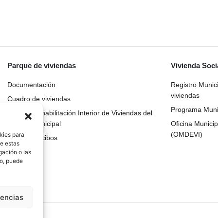
Parque de viviendas
Vivienda Soci
Documentación
Registro Munic
viviendas
Cuadro de viviendas
Programa Munic
Plan de Rehabilitación Interior de Viviendas del
Parque Municipal
Oficina Municip
(OMDEVI)
kies para
Pago de recibos
de estas
gación o las
to, puede
rencias