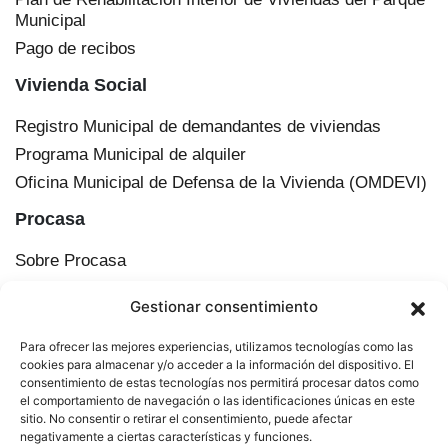
Municipal
Pago de recibos
Vivienda Social
Registro Municipal de demandantes de viviendas
Programa Municipal de alquiler
Oficina Municipal de Defensa de la Vivienda (OMDEVI)
Procasa
Sobre Procasa
Transparencia
Gestionar consentimiento
Información corporativa
Órganos de administración
Para ofrecer las mejores experiencias, utilizamos tecnologías como las
Plan Municipal de Vivienda y Suelo de Cádiz
cookies para almacenar y/o acceder a la información del dispositivo. El
consentimiento de estas tecnologías nos permitirá procesar datos como
Actualidad
el comportamiento de navegación o las identificaciones únicas en este
sitio. No consentir o retirar el consentimiento, puede afectar
Contacto
negativamente a ciertas características y funciones.