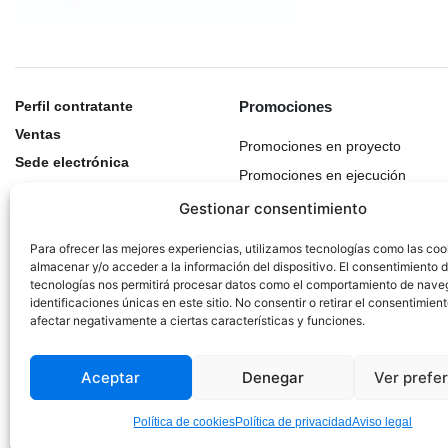
Perfil contratante
Promociones
Ventas
Promociones en proyecto
Sede electrónica
Promociones en ejecución
Histórico de actuaciones
Gestionar consentimiento
Para ofrecer las mejores experiencias, utilizamos tecnologías como las coo
almacenar y/o acceder a la información del dispositivo. El consentimiento 
tecnologías nos permitirá procesar datos como el comportamiento de nave
identificaciones únicas en este sitio. No consentir o retirar el consentimien
afectar negativamente a ciertas características y funciones.
Aceptar
Denegar
Ver prefe
Política de cookies
Política de privacidad
Aviso legal
© 2025 Procasa. Todos los derechos reservados.