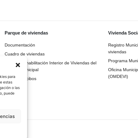
Parque de viviendas
Vivienda Soci
Documentación
Registro Munic
viviendas
Cuadro de viviendas
Programa Munic
Plan de Rehabilitación Interior de Viviendas del
Parque Municipal
Oficina Municip
(OMDEVI)
kies para
Pago de recibos
de estas
gación o las
to, puede
rencias