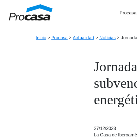
Skip to Accessible Virtual Assistant
Procasa
Main Navigation
Inicio
>
Procasa
>
Actualidad
>
Noticias
>
Jornada
Jornada
subvenc
energét
27/12/2023
La Casa de Iberoamé