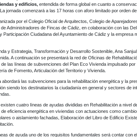
iendas y edificios,
entendida de forma global en cuanto a conservaci
. La jornada comenzará a las 17 horas con aforo limitado por orden de
anizada por el Colegio Oficial de Arquitectos, Colegio de Aparejadore
o de Administradores de Fincas de Cádiz, en colaboración con las De
y Participación Ciudadana del Ayuntamiento de Cádiz y la empresa m
nda y Estrategia, Transformación y Desarrollo Sostenible, Ana Sanjuán
nida. A continuación se presentará la red de Oficinas de Rehabilitaci
 de las líneas de subvenciones del Plan Eco Vivienda impulsado por 
ría de Fomento, Articulación del Territorio y Vivienda.
a abordará las subvenciones para la rehabilitación energética y la pre
ción siendo los destinatarios la ciudadanía en general y sectores de in
endas.
 existen cuatro líneas de ayudas divididas en Rehabilitación a nivel d
a de eficiencia energética en viviendas con actuaciones como cambio
lares o aislamiento fachadas, Elaboración del Libro de Edificio Exis
tación.
neas de ayuda uno de los requisitos fundamentales será contar con el