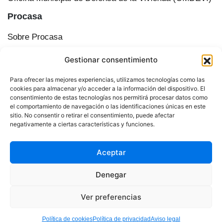
Procasa
Sobre Procasa
Transparencia
Gestionar consentimiento
Información corporativa
Órganos de administración
Para ofrecer las mejores experiencias, utilizamos tecnologías como las
Plan Municipal de Vivienda y Suelo de Cádiz
cookies para almacenar y/o acceder a la información del dispositivo. El
consentimiento de estas tecnologías nos permitirá procesar datos como
Actualidad
el comportamiento de navegación o las identificaciones únicas en este
sitio. No consentir o retirar el consentimiento, puede afectar
Contacto
negativamente a ciertas características y funciones.
Aceptar
© 2025 Procasa. Todos los derechos reservados.
Denegar
Aviso legal
Política de privacidad
Ver preferencias
Política de cookies
Política de cookies
Política de privacidad
Aviso legal