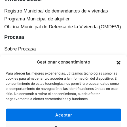
Registro Municipal de demandantes de viviendas
Programa Municipal de alquiler
Oficina Municipal de Defensa de la Vivienda (OMDEVI)
Procasa
Sobre Procasa
Transparencia
Gestionar consentimiento
Información corporativa
Órganos de administración
Para ofrecer las mejores experiencias, utilizamos tecnologías como las
Plan Municipal de Vivienda y Suelo de Cádiz
cookies para almacenar y/o acceder a la información del dispositivo. El
consentimiento de estas tecnologías nos permitirá procesar datos como
Actualidad
el comportamiento de navegación o las identificaciones únicas en este
sitio. No consentir o retirar el consentimiento, puede afectar
Contacto
negativamente a ciertas características y funciones.
Aceptar
© 2025 Procasa. Todos los derechos reservados.